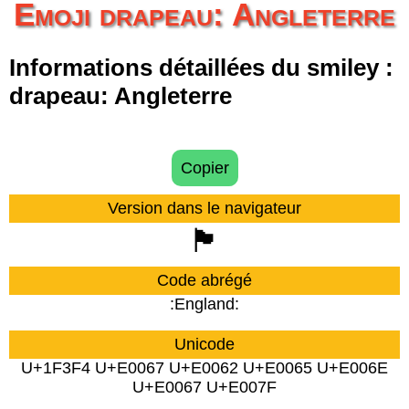
Emoji drapeau: Angleterre
Informations détaillées du smiley :
drapeau: Angleterre
Copier
Version dans le navigateur
🏴󠁧󠁢󠁥󠁮󠁧󠁿
Code abrégé
:England:
Unicode
U+1F3F4 U+E0067 U+E0062 U+E0065 U+E006E
U+E0067 U+E007F