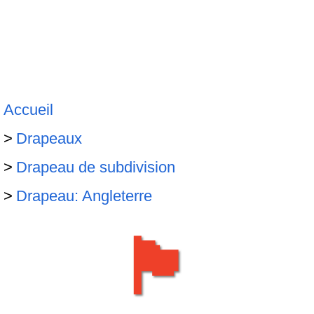
Accueil
Drapeaux
Drapeau de subdivision
Drapeau: Angleterre
🏴󠁧󠁢󠁥󠁮󠁧󠁿