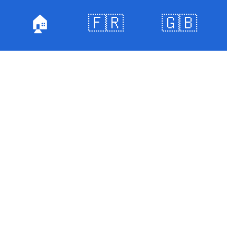
🏠
🇫🇷
🇬🇧