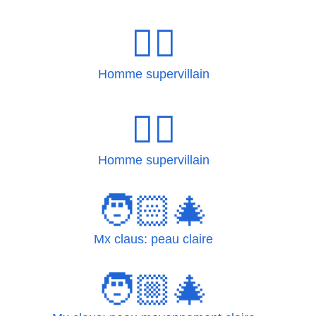
🦹‍♂
Homme supervillain
🦹‍♂️
Homme supervillain
🧑🏻‍🎄
Mx claus: peau claire
🧑🏼‍🎄